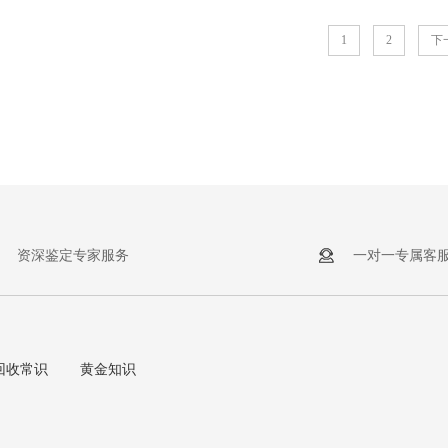
1
2
下
资深鉴定专家服务
一对一专属客
回收常识
黄金知识