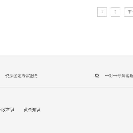
1
2
下
资深鉴定专家服务
一对一专属客
回收常识
黄金知识