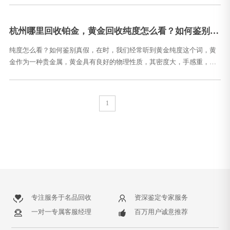
价格在每
杭州哪里回收铂金，黄金回收纯度怎么看？如何鉴别真
假？
纯度怎么看？如何鉴别真假，在时，我们经常听到黄金纯度这个词，黄
金作为一种贵金属，黄金具有良好的物理性质，其密度大，手感重，柔
软，纯净，色泽美观，具有良好的延展性和可锻性。黄金价值是非常高
的，在回收过程
1
专注服务于名品回收
资深鉴定专家服务
一对一专属客服经理
百万用户诚意推荐