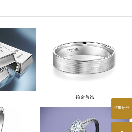
饰
铂金首饰
咨询热线