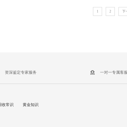
1
2
下
资深鉴定专家服务
一对一专属客
回收常识
黄金知识